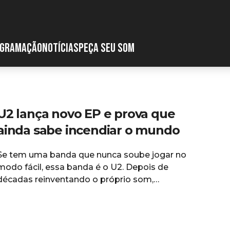
GRAMAÇÃO
NOTÍCIAS
PEÇA SEU SOM
U2 lança novo EP e prova que
ainda sabe incendiar o mundo
Se tem uma banda que nunca soube jogar no
modo fácil, essa banda é o U2. Depois de
décadas reinventando o próprio som,
comprando brigas políticas, lotando estádios e
atravessando gerações, os caras voltam com um
novo EP que não soa como “mais do mesmo”.
Muito pelo contrário: é curto, direto e pulsante —