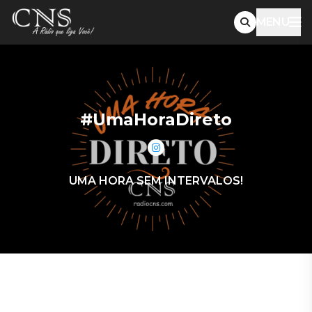
MENU
#UmaHoraDireto
UMA HORA SEM INTERVALOS!