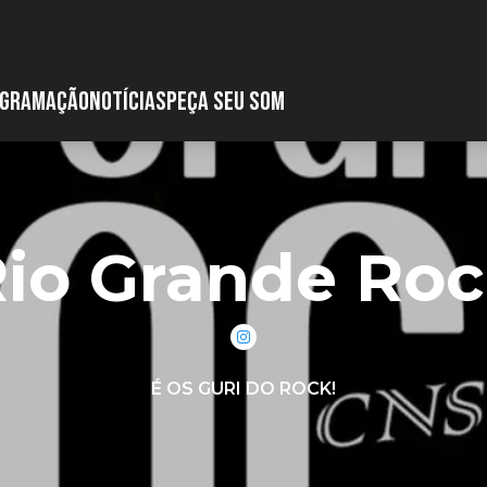
GRAMAÇÃO
NOTÍCIAS
PEÇA SEU SOM
io Grande Ro
É OS GURI DO ROCK!