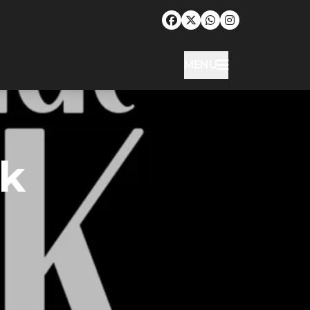
MENU
ck